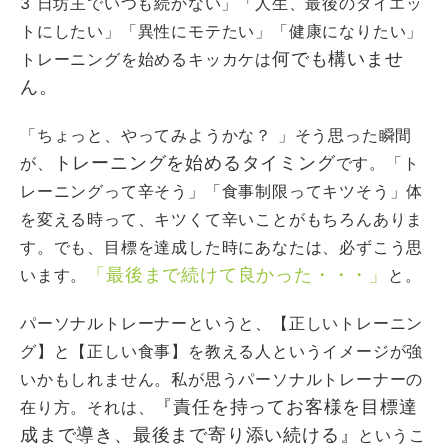
3 日坊主でいつも続かない」「人生、最後のダイエッ
トにしたい」「異性にモテたい」「健康になりたい」
何でも構いませ
トレーニングを始めるキッカケは
ん。
「ちょっと、やってみようかな？ 」そう思った瞬間
トレーニングを始めるタイミング
が、
です。「ト
レーニングって辛そう」「食事制限ってキツそう」体
を変える時って、キツくて辛いことがもちろんありま
す。でも、目標を達成した時にあなたは、必ずこう思
「最後まで続けて良かった・・・」
います。
と。
パーソナルトレーナーというと、【正しいトレーニン
グ】と【正しい食事】を教える人というイメージが強
いかもしれません。私が思うパーソナルトレーナーの
『責任を持ってお客様を目標達
在り方。それは、
成まで導き、最後まで寄り添い続ける』
というこ