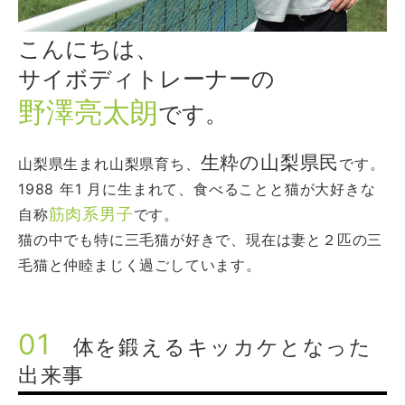
こんにちは、
サイボディトレーナーの
野澤亮太朗
です。
生粋の山梨県民
山梨県生まれ山梨県育ち、
です。
1988 年1 月に生まれて、食べることと猫が大好きな
筋肉系男子
自称
です。
猫の中でも特に三毛猫が好きで、現在は妻と２匹の三
毛猫と仲睦まじく過ごしています。
01
体を鍛えるキッカケとなった
出来事