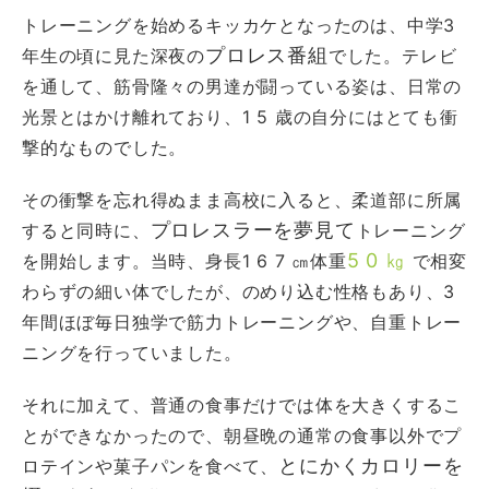
トレーニングを始めるキッカケとなったのは、中学3
プロレス番組
年生の頃に見た深夜の
でした。テレビ
を通して、筋骨隆々の男達が闘っている姿は、日常の
光景とはかけ離れており、1 5 歳の自分にはとても衝
撃的なものでした。
その衝撃を忘れ得ぬまま高校に入ると、柔道部に所属
プロレスラーを夢見て
すると同時に、
トレーニング
5 0 ㎏
を開始します。当時、身長1 6 7 ㎝体重
で相変
わらずの細い体でしたが、のめり込む性格もあり、3
年間ほぼ毎日独学で筋力トレーニングや、自重トレー
ニングを行っていました。
それに加えて、普通の食事だけでは体を大きくするこ
とができなかったので、朝昼晩の通常の食事以外でプ
とにかくカロリーを
ロテインや菓子パンを食べて、