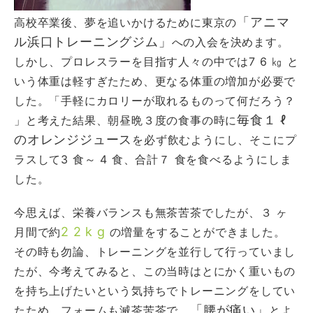
「アニマ
高校卒業後、夢を追いかけるために東京の
ル浜口トレーニングジム」
への入会を決めます。
しかし、プロレスラーを目指す人々の中では7 6 ㎏ と
いう体重は軽すぎたため、更なる体重の増加が必要で
した。「手軽にカロリーが取れるものって何だろう？
毎食１ ℓ
」と考えた結果、朝昼晩３度の食事の時に
のオレンジジュース
を必ず飲むようにし、そこにプ
ラスして3 食～ 4 食、合計７ 食を食べるようにしま
した。
今思えば、栄養バランスも無茶苦茶でしたが、３ ヶ
2 2 k g
月間で約
の増量をすることができました。
その時も勿論、トレーニングを並行して行っていまし
たが、今考えてみると、この当時はとにかく重いもの
を持ち上げたいという気持ちでトレーニングをしてい
「腰が痛い」
たため、フォームも滅茶苦茶で、
とよ